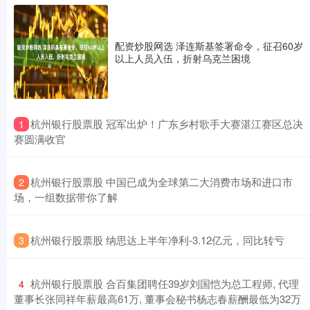
配资炒股网选 泽连斯基签署命令，征召60岁
以上人员入伍，折射乌克兰困境
​杭州银行股票股 冠军出炉！广东乡村歌手大赛湛江赛区总决
1
赛圆满收官
​杭州银行股票股 中国已成为全球第二大消费市场和进口市
2
场，一组数据带你了解
​杭州银行股票股 纳思达上半年净利-3.12亿元，同比转亏
3
​杭州银行股票股 合百集团聘任39岁刘国恺为总工程师, 代理
4
董事长张同祥年薪最高61万, 董事会秘书杨志春薪酬最低为32万