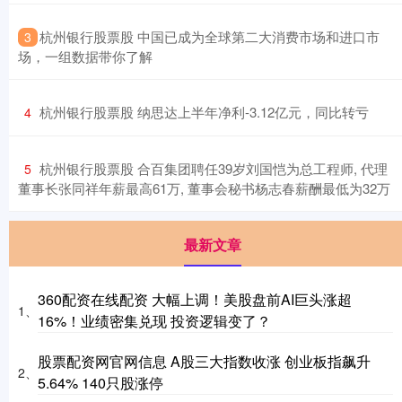
​杭州银行股票股 中国已成为全球第二大消费市场和进口市
3
场，一组数据带你了解
​杭州银行股票股 纳思达上半年净利-3.12亿元，同比转亏
4
​杭州银行股票股 合百集团聘任39岁刘国恺为总工程师, 代理
5
董事长张同祥年薪最高61万, 董事会秘书杨志春薪酬最低为32万
最新文章
360配资在线配资 大幅上调！美股盘前AI巨头涨超
1、
16%！业绩密集兑现 投资逻辑变了？
股票配资网官网信息 A股三大指数收涨 创业板指飙升
2、
5.64% 140只股涨停