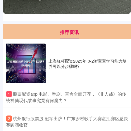
推荐资讯
上海杠杆配资2025年 0-2岁宝宝学习能力培
养可以分步骤吗?
​股票配资app 电影、番剧、盲盒全面开花，《非人哉》的传
1
统神仙现代故事究竟有何魔力？
​杭州银行股票股 冠军出炉！广东乡村歌手大赛湛江赛区总决
2
赛圆满收官