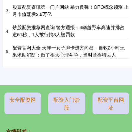
股票配资资讯第一门户网站 暴力反弹！CPO概念领涨 上
3、
月市值蒸发2.6万亿
炒股配资推荐网查询 警方通报：4辆越野车高速并排占
4、
道51秒，1人被行拘3人被罚款
配资官网大全 天津一女子脚卡进方向盘，自救2小时无
5、
果求助消防：做了很大心理斗争，当时觉得特丢人
安全配资网
配资入门炒
配资平台网
股
址
友情链接：