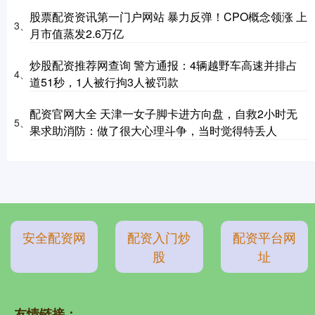
股票配资资讯第一门户网站 暴力反弹！CPO概念领涨 上
3、
月市值蒸发2.6万亿
炒股配资推荐网查询 警方通报：4辆越野车高速并排占
4、
道51秒，1人被行拘3人被罚款
配资官网大全 天津一女子脚卡进方向盘，自救2小时无
5、
果求助消防：做了很大心理斗争，当时觉得特丢人
安全配资网
配资入门炒
配资平台网
股
址
友情链接：