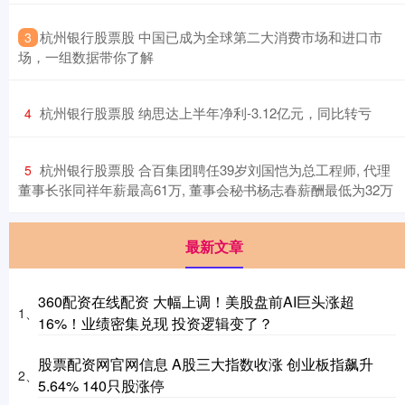
​杭州银行股票股 中国已成为全球第二大消费市场和进口市
3
场，一组数据带你了解
​杭州银行股票股 纳思达上半年净利-3.12亿元，同比转亏
4
​杭州银行股票股 合百集团聘任39岁刘国恺为总工程师, 代理
5
董事长张同祥年薪最高61万, 董事会秘书杨志春薪酬最低为32万
最新文章
360配资在线配资 大幅上调！美股盘前AI巨头涨超
1、
16%！业绩密集兑现 投资逻辑变了？
股票配资网官网信息 A股三大指数收涨 创业板指飙升
2、
5.64% 140只股涨停