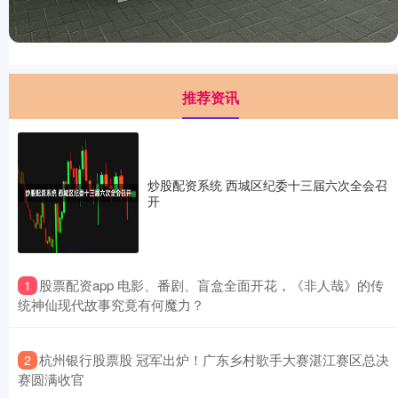
推荐资讯
炒股配资系统 西城区纪委十三届六次全会召
开
​股票配资app 电影、番剧、盲盒全面开花，《非人哉》的传
1
统神仙现代故事究竟有何魔力？
​杭州银行股票股 冠军出炉！广东乡村歌手大赛湛江赛区总决
2
赛圆满收官